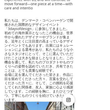
move forward—one piece at a time—with 
care and intentio
私たちは、デンマーク・コペンハーゲンで開
催された国際的なデザインイベント
「3daysofdesign」に参加してきました。
初めての海外展示となったこの機会は、世界
中から優れたデザイナーやブランドが集ま
る、近年とくに注目度の高まっているデザイ
ンイベントでもあります。出展にはキュレー
ションによる選考があり、私たちのような小
さなスタジオにとって、そこに選んでいただ
けたことは大きな励ましとなりました。この
機会を通して、私たちのプロダクトやものづ
くりへの姿勢を認めていただき、共有できた
ことは、とても貴重な経験です。
会場に足を運んでくださった皆さま、作品に
目を留めてくださった方々、言葉を交わして
くださった方々に、そして、この挑戦を応援
してくれた関係者、友人、家族に心より感謝
しています。この経験を胸に、またひとつず
つ、丁寧にものづくりを続けていきたいと思
います。