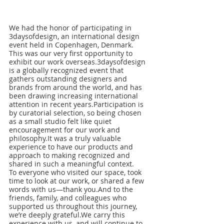
We had the honor of participating in 
3daysofdesign, an international design 
event held in Copenhagen, Denmark.
This was our very first opportunity to 
exhibit our work overseas.3daysofdesign 
is a globally recognized event that 
gathers outstanding designers and 
brands from around the world, and has 
been drawing increasing international 
attention in recent years.Participation is 
by curatorial selection, so being chosen 
as a small studio felt like quiet 
encouragement for our work and 
philosophy.It was a truly valuable 
experience to have our products and 
approach to making recognized and 
shared in such a meaningful context.
To everyone who visited our space, took 
time to look at our work, or shared a few 
words with us—thank you.And to the 
friends, family, and colleagues who 
supported us throughout this journey, 
we’re deeply grateful.We carry this 
experience with us, and will continue to 