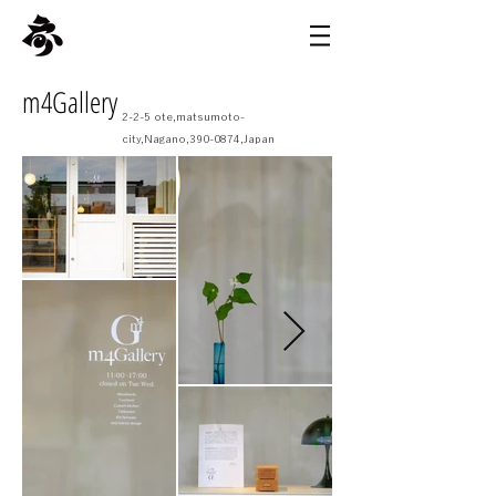
m4Gallery
2-2-5 ote,matsumoto-
city,Nagano,
390-0874
,Japan