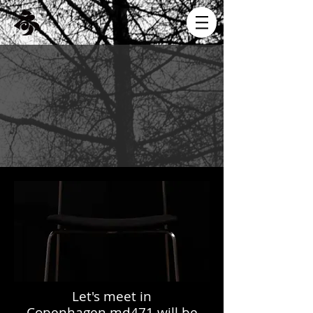
Let's meet in
Copenhagen.md471 will be