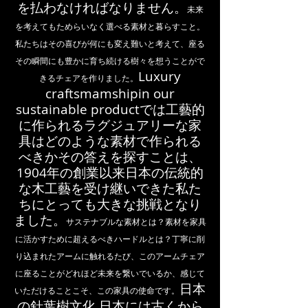
を払わなければなりません。​​
未来
を考えてもためらいなく選べる素材と暮らすこと。
私たちはその喜びが何にも変え難いと考えて、座る
その瞬間にも豊かに育ち続ける樹々を想うことがで
​​​Luxury
きるチェアを作りました。
craftsmamshipin our
sustainable productでは工藝的
に作られるラグジュアリーな家
具はどのような素材で作られる
べきかその答えを探すことは、
1904年の創業以来日本の伝統的
な木工藝を受け継いできた私た
ちにとっても大きな挑戦となり
ました。​​
サステナブルな素材とは？素材を家具
に活かすために超えるべきハードルとは？
丁寧に削
り込まれたアームに触れるたび、​このアームチェア
に座ることがどれほど未来を繋いでいるか、感じて
​​日本
いただけることこそ、この家具の使命です。
の針葉樹文化 日本には古くから