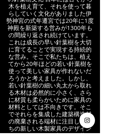
木を植え育て、それを使って暮
らしていく文化がありました伊
勢神宮の式年遷宮では20年に1度
神殿を新築する営みが1300年も
の間繰り返され続けています。​
これは成長の早い針葉樹を大切
に育てることで実現する持続的
な営み。​そこで私たちは、植え
てから20年ほどの若い針葉樹を
使って美しい家具が作れないだ
ろうかと考えました。​しかし、
若い針葉樹の細い丸太から取れ
る木材は必然的に小さく、さら
に材質も柔らかいために家具の
材料としては不向きです。そこ
でそれらを集成した建築構造材
の廃棄される端材に注目し私た
ちの新しい木製家具のデザイン
が始まりました。​​新たな工藝​ソ